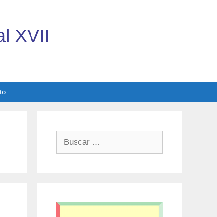
l XVII
to
Buscar: