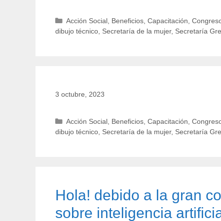
Categorías
Acción Social
,
Beneficios
,
Capacitación
,
Congreso
dibujo técnico
,
Secretaría de la mujer
,
Secretaría Gr
3 octubre, 2023
Categorías
Acción Social
,
Beneficios
,
Capacitación
,
Congreso
dibujo técnico
,
Secretaría de la mujer
,
Secretaría Gr
Hola! debido a la gran co
sobre inteligencia artific