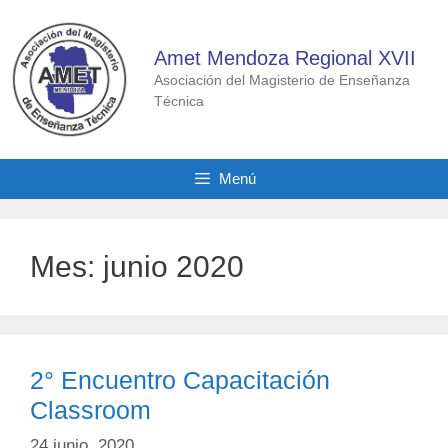
Saltar
al
Amet Mendoza Regional XVII
contenido
Asociación del Magisterio de Enseñanza
Técnica
Menú
Mes:
junio 2020
2° Encuentro Capacitación
Classroom
24 junio, 2020