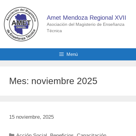
Saltar
al
Amet Mendoza Regional XVII
contenido
Asociación del Magisterio de Enseñanza
Técnica
Menú
Mes:
noviembre 2025
15 noviembre, 2025
Categorías
Acción Social
,
Beneficios
,
Capacitación
,