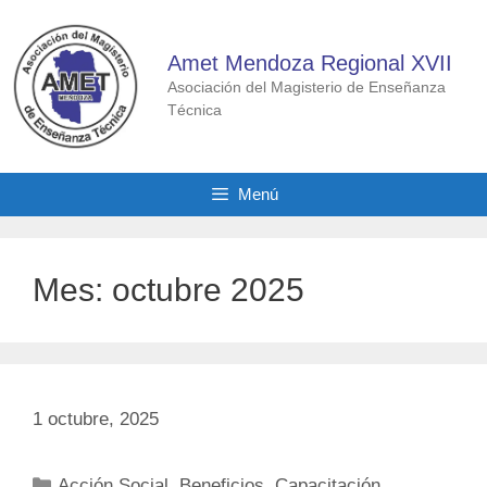
Saltar
al
Amet Mendoza Regional XVII
contenido
Asociación del Magisterio de Enseñanza
Técnica
Menú
Mes:
octubre 2025
1 octubre, 2025
Categorías
Acción Social
,
Beneficios
,
Capacitación
,