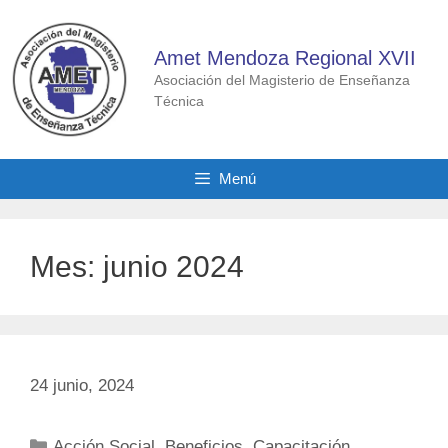
Saltar
al
Amet Mendoza Regional XVII
contenido
Asociación del Magisterio de Enseñanza
Técnica
Menú
Mes:
junio 2024
24 junio, 2024
Categorías
Acción Social
,
Beneficios
,
Capacitación
,