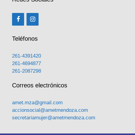
Teléfonos
261-4391420
261-4694877
261-2087298
Correos electrónicos
amet.mza@gmail.com
accionsocial@ametmendoza.com
secretariamujer@ametmendoza.com