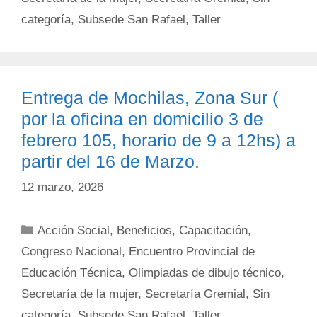
categoría
,
Subsede San Rafael
,
Taller
Entrega de Mochilas, Zona Sur (
por la oficina en domicilio 3 de
febrero 105, horario de 9 a 12hs) a
partir del 16 de Marzo.
12 marzo, 2026
Categorías
Acción Social
,
Beneficios
,
Capacitación
,
Congreso Nacional
,
Encuentro Provincial de
Educación Técnica
,
Olimpiadas de dibujo técnico
,
Secretaría de la mujer
,
Secretaría Gremial
,
Sin
categoría
,
Subsede San Rafael
,
Taller