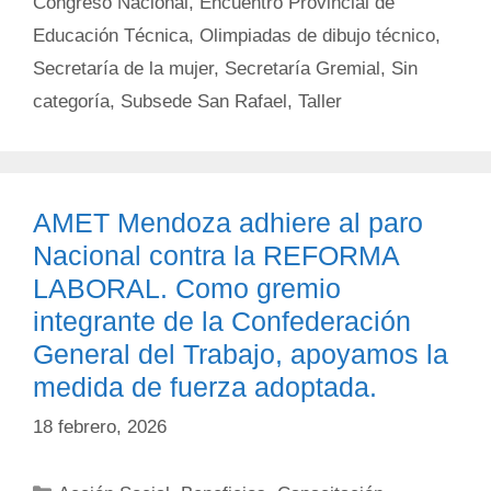
Congreso Nacional
,
Encuentro Provincial de
Educación Técnica
,
Olimpiadas de dibujo técnico
,
Secretaría de la mujer
,
Secretaría Gremial
,
Sin
categoría
,
Subsede San Rafael
,
Taller
AMET Mendoza adhiere al paro
Nacional contra la REFORMA
LABORAL. Como gremio
integrante de la Confederación
General del Trabajo, apoyamos la
medida de fuerza adoptada.
18 febrero, 2026
Categorías