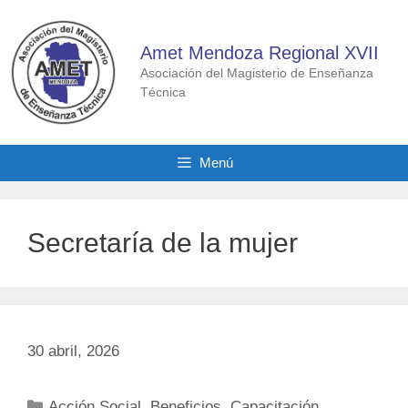
Saltar
al
Amet Mendoza Regional XVII
contenido
Asociación del Magisterio de Enseñanza
Técnica
Menú
Secretaría de la mujer
30 abril, 2026
Categorías
Acción Social
,
Beneficios
,
Capacitación
,