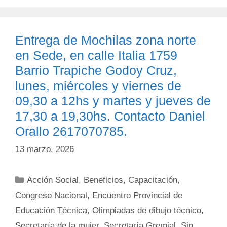
Entrega de Mochilas zona norte
en Sede, en calle Italia 1759
Barrio Trapiche Godoy Cruz,
lunes, miércoles y viernes de
09,30 a 12hs y martes y jueves de
17,30 a 19,30hs. Contacto Daniel
Orallo 2617070785.
13 marzo, 2026
Categorías
Acción Social
,
Beneficios
,
Capacitación
,
Congreso Nacional
,
Encuentro Provincial de
Educación Técnica
,
Olimpiadas de dibujo técnico
,
Secretaría de la mujer
,
Secretaría Gremial
,
Sin