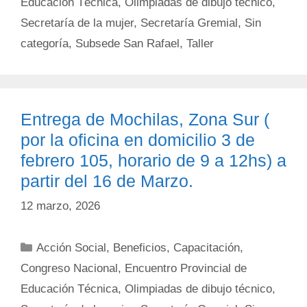
Educación Técnica
,
Olimpiadas de dibujo técnico
,
Secretaría de la mujer
,
Secretaría Gremial
,
Sin
categoría
,
Subsede San Rafael
,
Taller
Entrega de Mochilas, Zona Sur (
por la oficina en domicilio 3 de
febrero 105, horario de 9 a 12hs) a
partir del 16 de Marzo.
12 marzo, 2026
Categorías
Acción Social
,
Beneficios
,
Capacitación
,
Congreso Nacional
,
Encuentro Provincial de
Educación Técnica
,
Olimpiadas de dibujo técnico
,