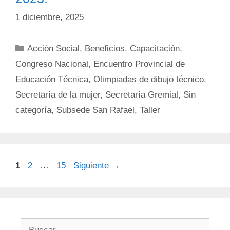
1 diciembre, 2025
Categorías
Acción Social
,
Beneficios
,
Capacitación
,
Congreso Nacional
,
Encuentro Provincial de
Educación Técnica
,
Olimpiadas de dibujo técnico
,
Secretaría de la mujer
,
Secretaría Gremial
,
Sin
categoría
,
Subsede San Rafael
,
Taller
Página
Página
Página
1
2
…
15
Siguiente
→
Buscar: