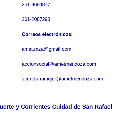
261-4694877
261-2087298
Correos electrónicos:
amet.mza@gmail.com
accionsocial@ametmendoza.com
secretariamujer@ametmendoza.com
erte y Corrientes Cuidad de San Rafael