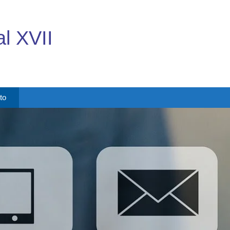
l XVII
to