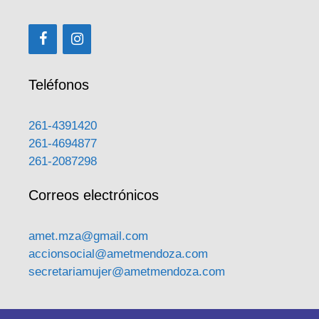
Teléfonos
261-4391420
261-4694877
261-2087298
Correos electrónicos
amet.mza@gmail.com
accionsocial@ametmendoza.com
secretariamujer@ametmendoza.com