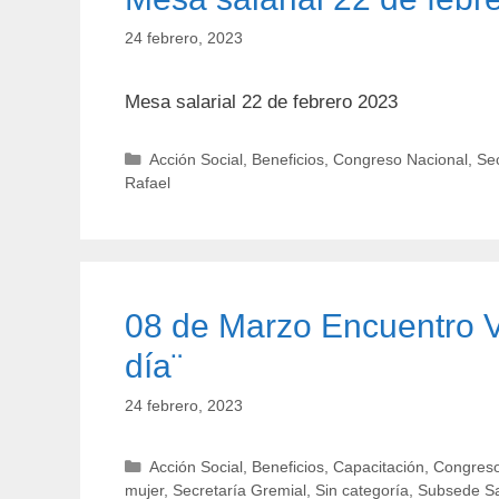
24 febrero, 2023
Mesa salarial 22 de febrero 2023
Categorías
Acción Social
,
Beneficios
,
Congreso Nacional
,
Sec
Rafael
08 de Marzo Encuentro Vi
día¨
24 febrero, 2023
Categorías
Acción Social
,
Beneficios
,
Capacitación
,
Congreso
mujer
,
Secretaría Gremial
,
Sin categoría
,
Subsede Sa