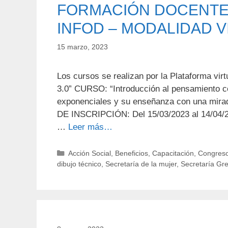
FORMACIÓN DOCENTE 
INFOD – MODALIDAD VI
15 marzo, 2023
Los cursos se realizan por la Plataforma v
3.0” CURSO: “Introducción al pensamiento c
exponenciales y su enseñanza con una mirad
DE INSCRIPCIÓN: Del 15/03/2023 al 14/04/
…
Leer más…
Categorías
Acción Social
,
Beneficios
,
Capacitación
,
Congreso
dibujo técnico
,
Secretaría de la mujer
,
Secretaría Gr