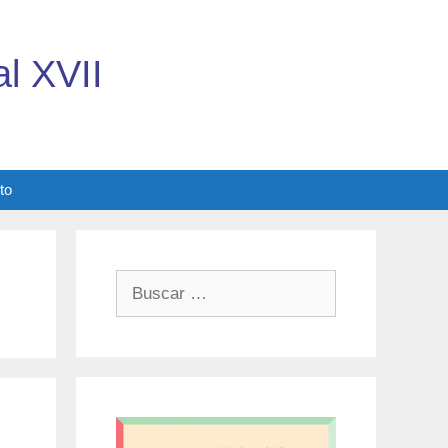
l XVII
to
Buscar: