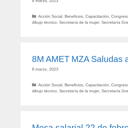
8 marzo, 2023
Categorías
Acción Social
,
Beneficios
,
Capacitación
,
Congreso
dibujo técnico
,
Secretaría de la mujer
,
Secretaría Gr
8M AMET MZA Saludas a 
8 marzo, 2023
Categorías
Acción Social
,
Beneficios
,
Capacitación
,
Congreso
dibujo técnico
,
Secretaría de la mujer
,
Secretaría Gr
Mesa salarial 22 de febr