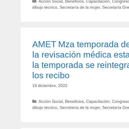
Categorías
Acción Social
,
Beneficios
,
Capacitación
,
Congreso
dibujo técnico
,
Secretaría de la mujer
,
Secretaría Gr
AMET Mza temporada de 
la revisación médica esta
la temporada se reintegr
los recibo
19 diciembre, 2022
Categorías
Acción Social
,
Beneficios
,
Capacitación
,
Congreso
dibujo técnico
,
Secretaría de la mujer
,
Secretaría Gr