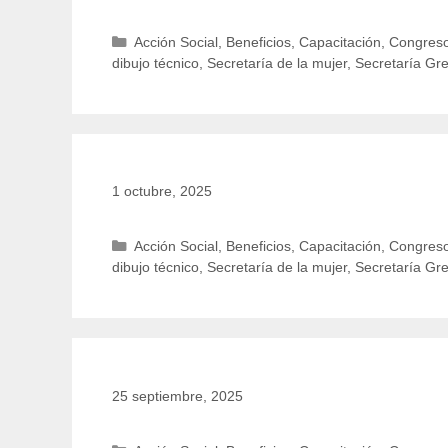
Categorías
Acción Social
,
Beneficios
,
Capacitación
,
Congreso
dibujo técnico
,
Secretaría de la mujer
,
Secretaría Gr
1 octubre, 2025
Categorías
Acción Social
,
Beneficios
,
Capacitación
,
Congreso
dibujo técnico
,
Secretaría de la mujer
,
Secretaría Gr
25 septiembre, 2025