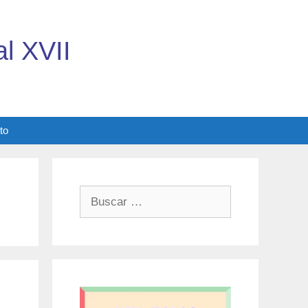
l XVII
to
Buscar: