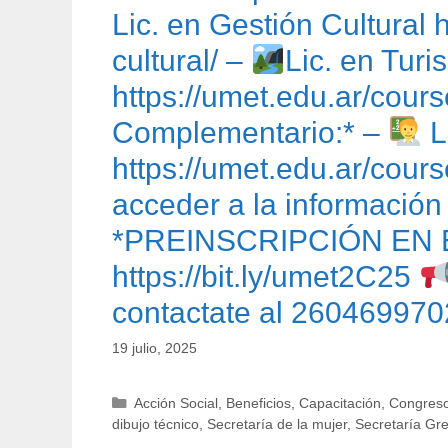
Lic. en Gestión Cultural 
cultural/ –
Lic. en Tur
https://umet.edu.ar/cours
Complementario:* –
L
https://umet.edu.ar/cour
acceder a la información
*PREINSCRIPCIÓN EN 
https://bit.ly/umet2C25
contactate al 260469970
19 julio, 2025
Categorías
Acción Social
,
Beneficios
,
Capacitación
,
Congreso
dibujo técnico
,
Secretaría de la mujer
,
Secretaría Gr