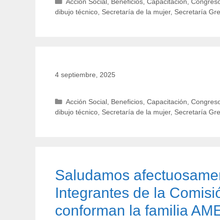
Categorías
Acción Social
,
Beneficios
,
Capacitación
,
Congreso
dibujo técnico
,
Secretaría de la mujer
,
Secretaría Gr
4 septiembre, 2025
Categorías
Acción Social
,
Beneficios
,
Capacitación
,
Congreso
dibujo técnico
,
Secretaría de la mujer
,
Secretaría Gr
Saludamos afectuosament
Integrantes de la Comis
conforman la familia AM