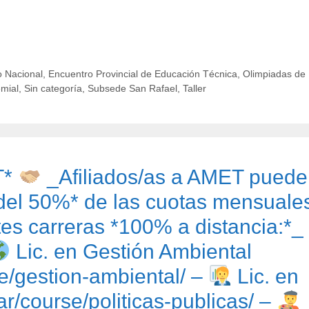
 Nacional
,
Encuentro Provincial de Educación Técnica
,
Olimpiadas de
emial
,
Sin categoría
,
Subsede San Rafael
,
Taller
T*
_Afiliados/as a AMET pued
del 50%* de las cuotas mensuale
tes carreras *100% a distancia:*_
Lic. en Gestión Ambiental
se/gestion-ambiental/ –
Lic. en
.ar/course/politicas-publicas/ –