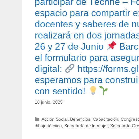
participar de Téchne – 
espacio para compartir e
docentes y saberes de nu
realizará en dos jornada
26 y 27 de Junio
Barc
el formulario para asegura
digital:
https://form
esperamos para construir
con sentido!
18 junio, 2025
Categorías
Acción Social
,
Beneficios
,
Capacitación
,
Congreso
dibujo técnico
,
Secretaría de la mujer
,
Secretaría Gr