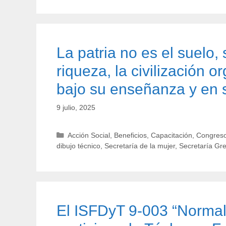
La patria no es el suelo, s
riqueza, la civilización 
bajo su enseñanza y en 
9 julio, 2025
Categorías
Acción Social
,
Beneficios
,
Capacitación
,
Congreso
dibujo técnico
,
Secretaría de la mujer
,
Secretaría Gr
El ISFDyT 9-003 “Normal S