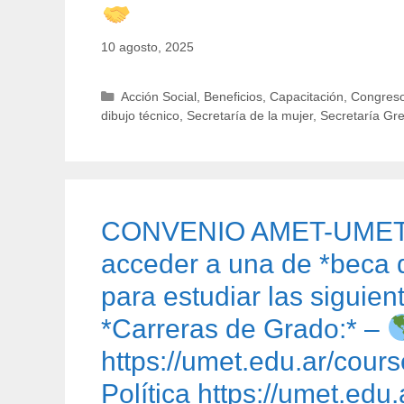
10 agosto, 2025
Categorías
Acción Social
,
Beneficios
,
Capacitación
,
Congreso
dibujo técnico
,
Secretaría de la mujer
,
Secretaría Gr
CONVENIO AMET-UME
acceder a una de *beca 
para estudiar las siguien
*Carreras de Grado:* –
https://umet.edu.ar/cour
Política https://umet.edu