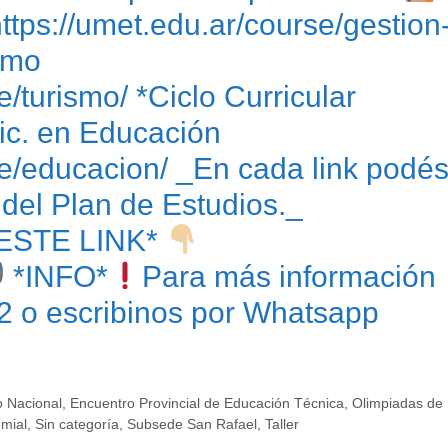
https://umet.edu.ar/course/gestion
ismo
e/turismo/ *Ciclo Curricular
ic. en Educación
se/educacion/ _En cada link podé
 del Plan de Estudios._
ESTE LINK*
*INFO*
Para más información
2 o escribinos por Whatsapp
 Nacional
,
Encuentro Provincial de Educación Técnica
,
Olimpiadas de
emial
,
Sin categoría
,
Subsede San Rafael
,
Taller