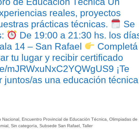
Foro de Educación Técnica Un
xperiencias reales, proyectos
estras prácticas técnicas.
Se
s:
De 19:00 a 21:30 hs. los día
ala 14 – San Rafael
Completá
r tu lugar y recibir certificado
s.gle/mJRWxuNxC2YQWgUS9 ¡Te
 juntos/as una educación técnica
 Nacional
,
Encuentro Provincial de Educación Técnica
,
Olimpiadas de
emial
,
Sin categoría
,
Subsede San Rafael
,
Taller