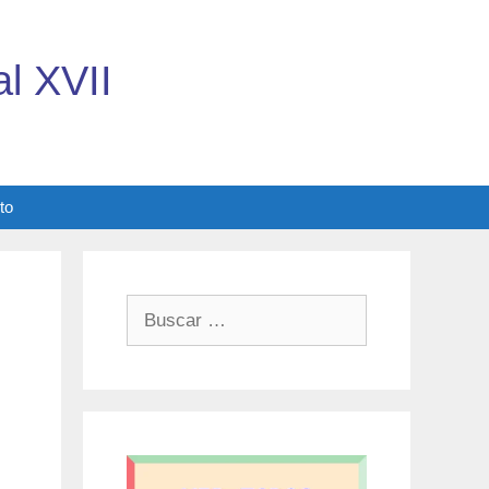
l XVII
to
Buscar: