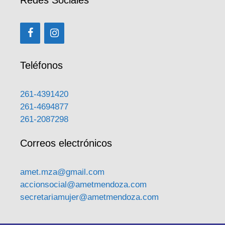
Teléfonos
261-4391420
261-4694877
261-2087298
Correos electrónicos
amet.mza@gmail.com
accionsocial@ametmendoza.com
secretariamujer@ametmendoza.com