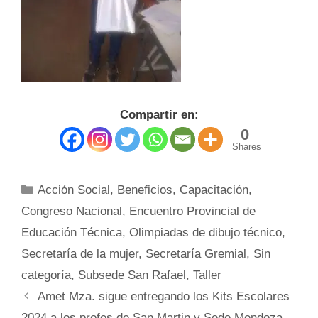
Compartir en:
0
Shares
Categorías
Acción Social
,
Beneficios
,
Capacitación
,
Congreso Nacional
,
Encuentro Provincial de
Educación Técnica
,
Olimpiadas de dibujo técnico
,
Secretaría de la mujer
,
Secretaría Gremial
,
Sin
categoría
,
Subsede San Rafael
,
Taller
Amet Mza. sigue entregando los Kits Escolares
2024 a los profes de San Martin y Sede Mendoza.