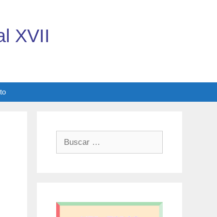
l XVII
to
Buscar: