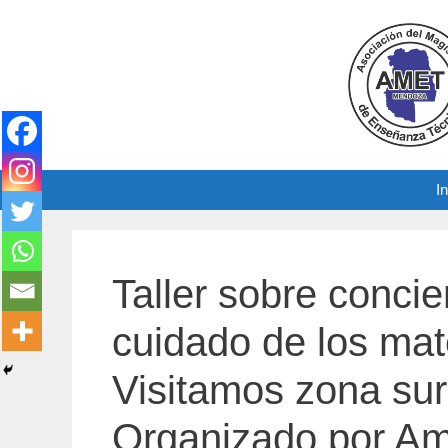
Saltar
al
contenido
In
Taller sobre concie
cuidado de los mate
Visitamos zona sur
Organizado por Am