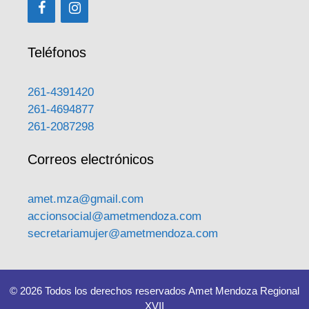
Teléfonos
261-4391420
261-4694877
261-2087298
Correos electrónicos
amet.mza@gmail.com
accionsocial@ametmendoza.com
secretariamujer@ametmendoza.com
© 2026 Todos los derechos reservados Amet Mendoza Regional
XVII