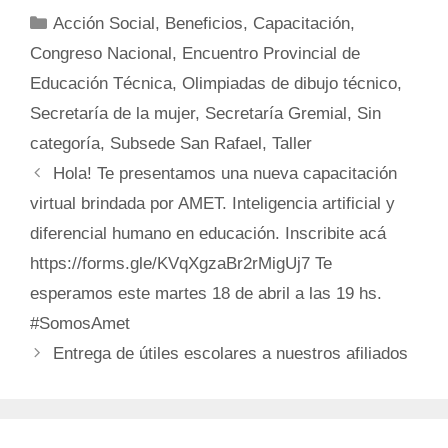
Categorías
Acción Social
,
Beneficios
,
Capacitación
,
Congreso Nacional
,
Encuentro Provincial de
Educación Técnica
,
Olimpiadas de dibujo técnico
,
Secretaría de la mujer
,
Secretaría Gremial
,
Sin
categoría
,
Subsede San Rafael
,
Taller
Hola! Te presentamos una nueva capacitación
virtual brindada por AMET. Inteligencia artificial y
diferencial humano en educación. Inscribite acá
https://forms.gle/KVqXgzaBr2rMigUj7 Te
esperamos este martes 18 de abril a las 19 hs.
#SomosAmet
Entrega de útiles escolares a nuestros afiliados