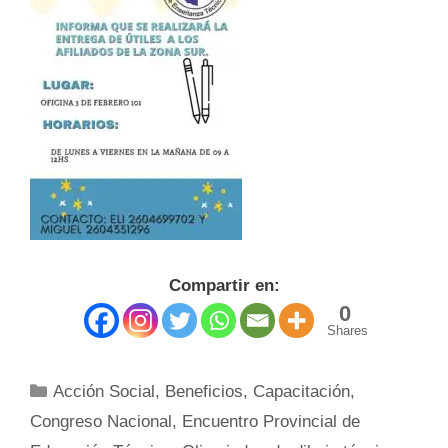
Compartir en:
0
Shares
Categorías
Acción Social
,
Beneficios
,
Capacitación
,
Congreso Nacional
,
Encuentro Provincial de