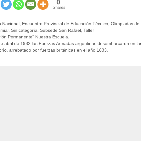
0
Shares
 Nacional
,
Encuentro Provincial de Educación Técnica
,
Olimpiadas de
emial
,
Sin categoría
,
Subsede San Rafael
,
Taller
ción Permanente¨ Nuestra Escuela.
 de abril de 1982 las Fuerzas Armadas argentinas desembarcaron en la
torio, arrebatado por fuerzas británicas en el año 1833.