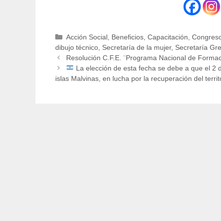
Categorías
Acción Social
,
Beneficios
,
Capacitación
,
Congreso
dibujo técnico
,
Secretaría de la mujer
,
Secretaría Gr
Resolución C.F.E. ¨Programa Nacional de Forma
La elección de esta fecha se debe a que el 2
islas Malvinas, en lucha por la recuperación del terri