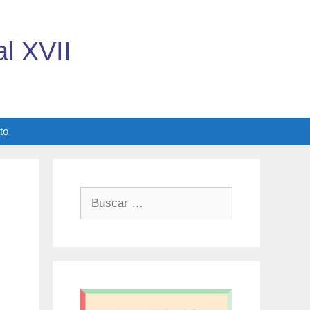
l XVII
to
Buscar: